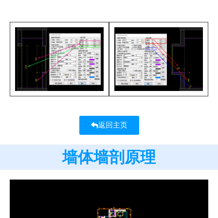
返回主页
墙体墙剖原理