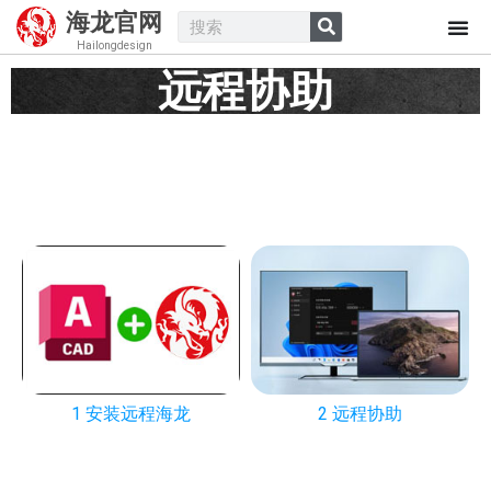
海龙官网
Hailongdesign
远程协助​
我们为VIP提供免费远程服务：●安装
●更新
●咖啡树图库 ●
卸载
●故障
●提供CAD安装包
服务时间： 上午09:00~12:00 ；下午14:00~18:00（忙时需排
队，感谢理解）
1 安装远程海龙
2 远程协助