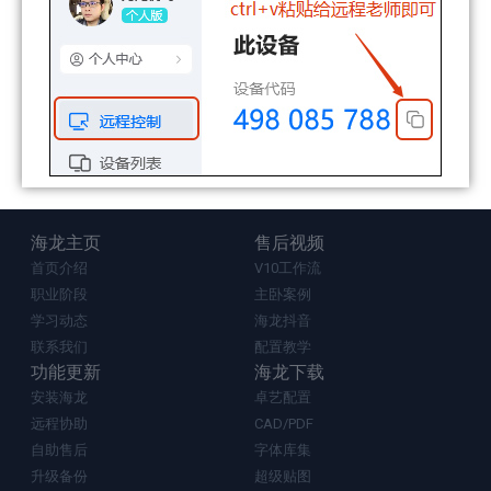
海龙主页
售后视频
首页介绍
V10工作流
职业阶段
主卧案例
学习动态
海龙抖音
联系我们
配置教学
功能更新
海龙下载
安装海龙
卓艺配置
远程协助
CAD/PDF
自助售后
字体库集
升级备份
超级贴图