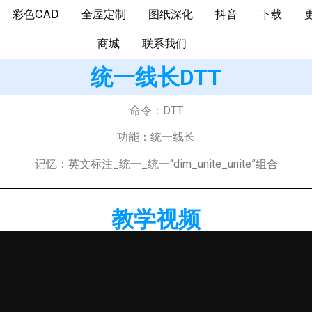
彩色CAD
全屋定制
图纸深化
抖音
下载
商城
联系我们
统一线长DTT
命令：DTT
功能：统一线长
记忆：英文标注_统一_统一“dim_unite_unite”组合
教学视频