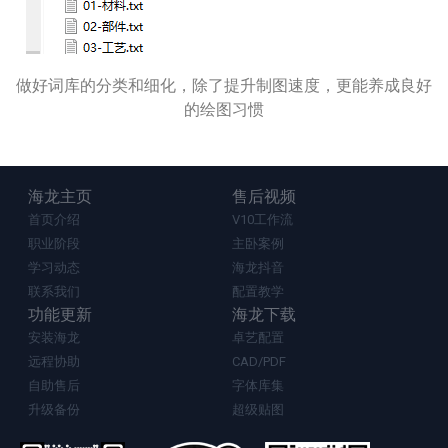
做好词库的分类和细化，除了提升制图速度，更能养成良好
的绘图习惯
海龙主页
售后视频
首页介绍
V10工作流
职业阶段
主卧案例
学习动态
海龙抖音
联系我们
配置教学
功能更新
海龙下载
安装海龙
卓艺配置
远程协助
CAD/PDF
自助售后
字体库集
升级备份
超级贴图