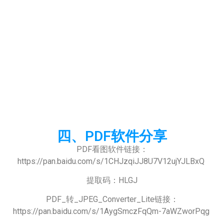
四、PDF软件分享
PDF看图软件链接：
https://pan.baidu.com/s/1CHJzqiJJ8U7V12ujYJLBxQ
提取码：HLGJ
PDF_转_JPEG_Converter_Lite链接：
https://pan.baidu.com/s/1AygSmczFqQm-7aWZworPqg