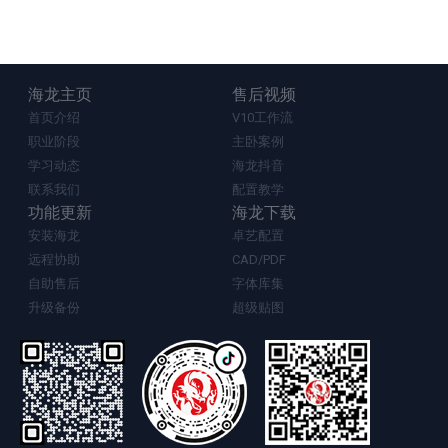
海龙主页
售后视频
首页介绍
V10工作流
职业阶段
主卧案例
学习动态
海龙抖音
联系我们
配置教学
功能更新
海龙下载
安装海龙
卓艺配置
远程协助
CAD/PDF
自助售后
字体库集
升级备份
超级贴图