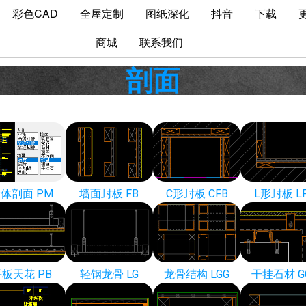
彩色CAD
全屋定制
图纸深化
抖音
下载
商城
联系我们
剖面
体剖面 PM
墙面封板 FB
C形封板 CFB
L形封板 L
板天花 PB
轻钢龙骨 LG
龙骨结构 LGG
干挂石材 G