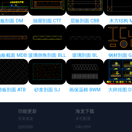
板剖面 DM
抽屉剖面 CTT
层板剖面 CBB
木方结构 
板截面 MDB
玻璃倒角剖面 BLL
玻璃剖面 BL
钢材剖面 G
特板剖面 ATB
砂浆剖面 SJ
画保温棉 BWM
大样排图 D
功能更新
海龙下载
安装海龙
卓艺配置
远程协助
CAD/PDF