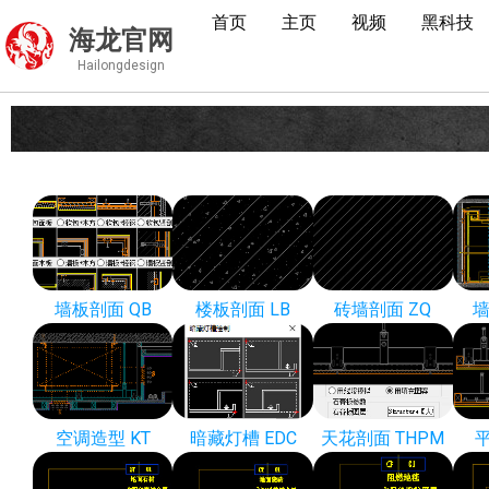
首页
主页
视频
黑科技
海龙官网
Hailongdesign
墙板剖面 QB
楼板剖面 LB
砖墙剖面 ZQ
墙
空调造型 KT
暗藏灯槽 EDC
天花剖面 THPM
平