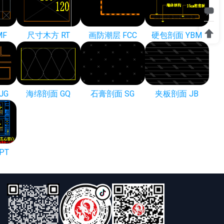
MF
尺寸木方 RT
画防潮层 FCC
硬包剖面 YBM
JG
海绵剖面 GQ
石膏剖面 SG
夹板剖面 JB
PT