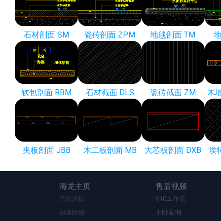
石材剖面 SM
瓷砖剖面 ZPM
地毯剖面 TM
地
软包剖面 RBM
石材截面 DLS
瓷砖截面 ZM
木地
夹板剖面 JBB
木工板剖面 MB
大芯板剖面 DXB
埃
海龙主页
售后视频
首页介绍
V10工作流
职业阶段
主卧案例