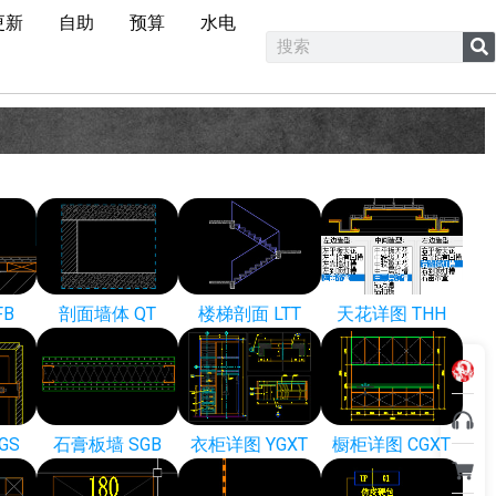
更新
自助
预算
水电
FB
剖面墙体 QT
楼梯剖面 LTT
天花详图 THH
GS
石膏板墙 SGB
衣柜详图 YGXT
橱柜详图 CGXT