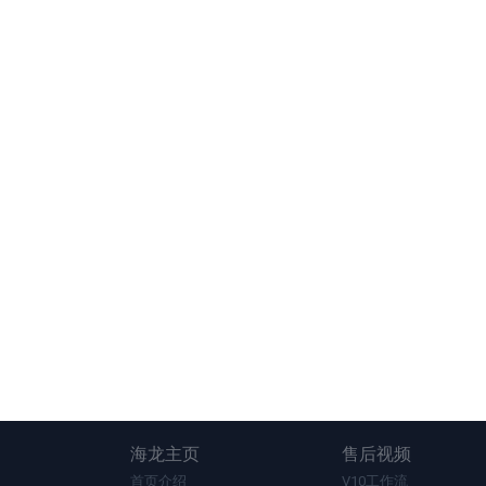
海龙主页
售后视频
首页介绍
V10工作流