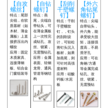
【自攻
【自钻
【刮削
【外六
螺丝】
螺钉】
干壁螺
角钻尾
钉】
螺钉】
特点
：尾部
特点
：燕
尖锐，在软
尾，尖端自
特点
：干削
特点
：尖端
质基材​（如
带钻头，可
干壁螺纹
自带钻头，
木材、薄金
在薄金属板
钉，，钉头
外六角，能
属板）上直
上一次性完
的刮削设
承受较大扭
接挤压出内
成钻孔、攻
计，可轻松
矩，连接强
螺纹
丝、锁紧，
将钉头沉入
度高，不易
应用
：固定
无需预钻孔
板材，如果
滑牙孔
木质家具、
应用
：金属
加燕尾，则
应用
：可在
连接薄钢
表面、轻钢
可针对高强
角钢/方通
板、铝合金
龙骨、通风
度材料
等金属完成
门窗组装等
管道等钢结
应用
：硅酸
钻孔、攻
构
钙板/水泥
丝、锁紧，
板
无需预钻