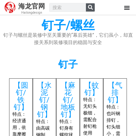
海龙官网
Hailongdesign
钉子/螺丝
钉子与螺丝是装修中至关重要的“幕后英雄”，它们虽小，却直
接关系到装修项目的稳固与安全
钉子
【圆
【​水
【​ 麻
【蚊
【气
钉/
泥
花
钉】
排
铁
钉/
钉/
钉】
特点
：
钉】
钢
地板
无钉头
特点
：
钉】
钉】
极细，
也叫钢
特点
：
需配合
排钉，
经济通
特点
：
特点
：
射钉枪
钉头细
用，依
由高碳
钉身有
使用
小，需
靠摩擦
钢制
螺纹状