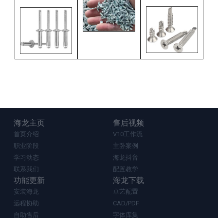
海龙主页
售后视频
首页介绍
V10工作流
职业阶段
主卧案例
学习动态
海龙抖音
联系我们
配置教学
功能更新
海龙下载
安装海龙
卓艺配置
远程协助
CAD/PDF
自助售后
字体库集