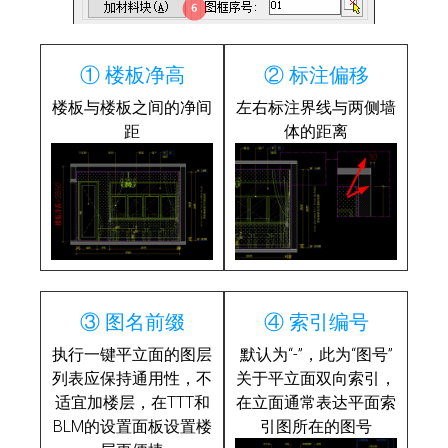
① 楼板净高
② 标注偏移
楼板与楼板之间的净间
左右标注界线与两侧墙
距
体的距离
③ 图名前缀
④ 索引编号
执行一键平立面的图层
默认为“-”，此为“图号”
列表应保持通用性，不
关于平立面双向索引，
适宜加楼层，在TTT和
在立面通常表达平面索
BLM的设置面板设置楼
引图所在的图号