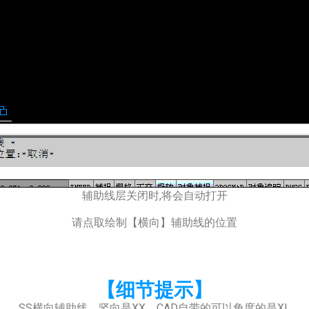
辅助线层关闭时,将会自动打开
请点取绘制【横向】辅助线的位置
【细节提示】
SS横向辅助线。竖向是XX。CAD自带的可以角度的是XL