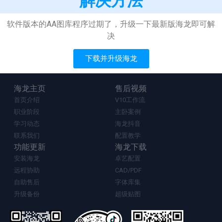
解决方法
软件版本的AA图库程序过期了，升级一下最新版海龙即可解
决
下载并升级海龙
海龙主页
售后视频
首页介绍
V10工作流
职业阶段
主卧案例
学习动态
海龙抖音
联系我们
配置教学
功能更新
海龙下载
安装海龙
卓艺配置
远程协助
CAD/PDF
自助售后
字体库集
升级备份
超级贴图