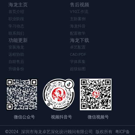
海龙主页
售后视频
首页介绍
V10工作流
职业阶段
主卧案例
学习动态
海龙抖音
联系我们
配置教学
功能更新
海龙下载
安装海龙
卓艺配置
远程协助
CAD/PDF
自助售后
字体库集
升级备份
超级贴图
微信公众号
视频抖音号
微信视频号
©2024 深圳市海龙卓艺深化设计顾问有限公司 版权所有
粤ICP备