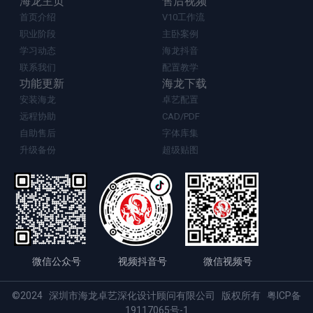
海龙主页
售后视频
首页介绍
V10工作流
职业阶段
主卧案例
学习动态
海龙抖音
联系我们
配置教学
功能更新
海龙下载
安装海龙
卓艺配置
远程协助
CAD/PDF
自助售后
字体库集
升级备份
超级贴图
微信公众号
视频抖音号
微信视频号
©2024 深圳市海龙卓艺深化设计顾问有限公司 版权所有
粤ICP备
19117065号-1