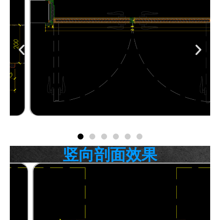
竖向剖面效果