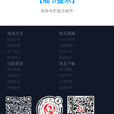
【细节提示】
按命令栏提示操作
海龙主页
售后视频
首页介绍
V10工作流
职业阶段
主卧案例
学习动态
海龙抖音
联系我们
配置教学
功能更新
海龙下载
安装海龙
卓艺配置
远程协助
CAD/PDF
自助售后
字体库集
升级备份
超级贴图