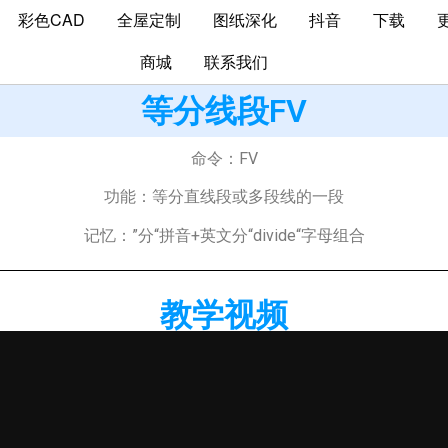
彩色CAD
全屋定制
图纸深化
抖音
下载
商城
联系我们
等分线段FV
命令：FV
功能：等分直线段或多段线的一段
记忆：”分“拼音+英文分“divide“字母组合
教学视频