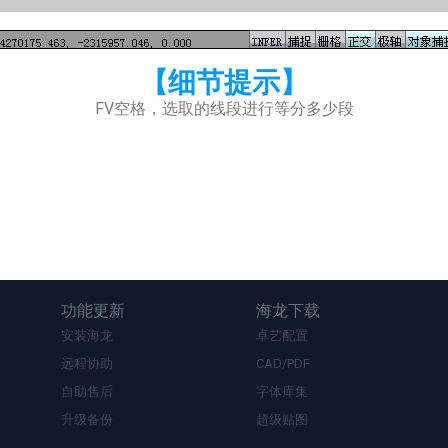
【细节提示】
FV空格，选取的线段进行等分多少段
功能更新
海龙下载
安装海龙
卓艺配置
远程协助
CAD/PDF
自助售后
字体库集
升级备份
超级贴图