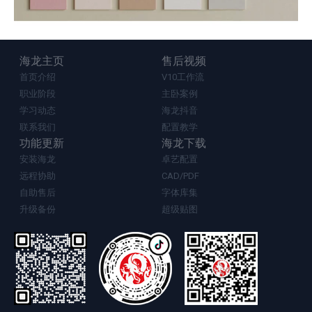
海龙主页
售后视频
首页介绍
V10工作流
职业阶段
主卧案例
学习动态
海龙抖音
联系我们
配置教学
功能更新
海龙下载
安装海龙
卓艺配置
远程协助
CAD/PDF
自助售后
字体库集
升级备份
超级贴图