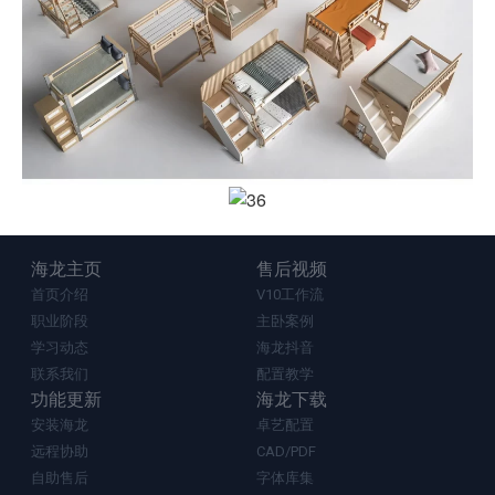
海龙主页
售后视频
首页介绍
V10工作流
职业阶段
主卧案例
学习动态
海龙抖音
联系我们
配置教学
功能更新
海龙下载
安装海龙
卓艺配置
远程协助
CAD/PDF
自助售后
字体库集