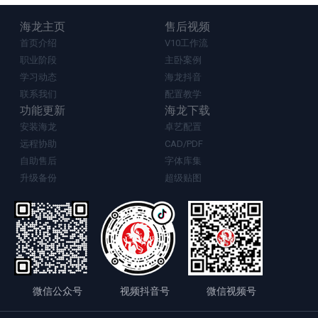
海龙主页
售后视频
首页介绍
V10工作流
职业阶段
主卧案例
学习动态
海龙抖音
联系我们
配置教学
功能更新
海龙下载
安装海龙
卓艺配置
远程协助
CAD/PDF
自助售后
字体库集
升级备份
超级贴图
微信公众号
视频抖音号
微信视频号