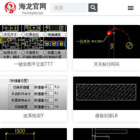
海龙官网
Hailongdesign
一键全图平立面TTT
开关标注KGG
改系统层Y
楼板剖面LB