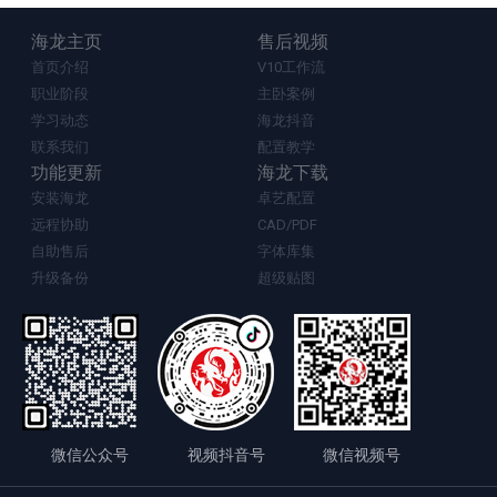
海龙主页
售后视频
首页介绍
V10工作流
职业阶段
主卧案例
学习动态
海龙抖音
联系我们
配置教学
功能更新
海龙下载
安装海龙
卓艺配置
远程协助
CAD/PDF
自助售后
字体库集
升级备份
超级贴图
微信公众号
视频抖音号
微信视频号