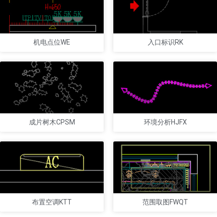
机电点位WE
入口标识RK
成片树木CPSM
环境分析HJFX
布置空调KTT
范围取图FWQT