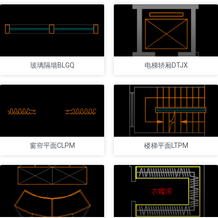
玻璃隔墙BLGQ
电梯轿厢DTJX
窗帘平面CLPM
楼梯平面LTPM