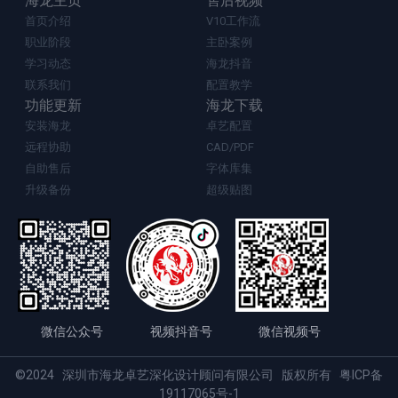
海龙主页
售后视频
首页介绍
V10工作流
职业阶段
主卧案例
学习动态
海龙抖音
联系我们
配置教学
功能更新
海龙下载
安装海龙
卓艺配置
远程协助
CAD/PDF
自助售后
字体库集
升级备份
超级贴图
微信公众号
视频抖音号
微信视频号
©2024 深圳市海龙卓艺深化设计顾问有限公司 版权所有
粤ICP备
19117065号-1