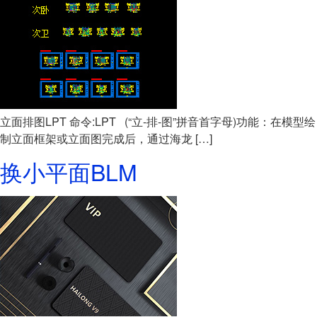
立面排图LPT 命令:LPT (“立-排-图”拼音首字母)功能：在模型绘
制立面框架或立面图完成后，通过海龙 […]
换小平面BLM