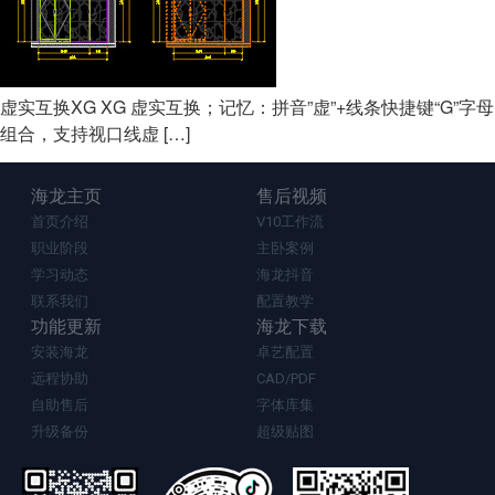
虚实互换XG XG 虚实互换；记忆：拼音”虚”+线条快捷键“G”字母
组合，支持视口线虚 […]
海龙主页
售后视频
首页介绍
V10工作流
职业阶段
主卧案例
学习动态
海龙抖音
联系我们
配置教学
功能更新
海龙下载
安装海龙
卓艺配置
远程协助
CAD/PDF
自助售后
字体库集
升级备份
超级贴图