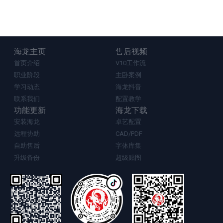
海龙主页
售后视频
首页介绍
V10工作流
职业阶段
主卧案例
学习动态
海龙抖音
联系我们
配置教学
功能更新
海龙下载
安装海龙
卓艺配置
远程协助
CAD/PDF
自助售后
字体库集
升级备份
超级贴图