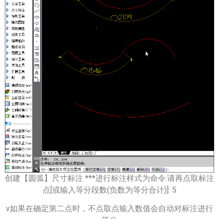
创建【圆弧】尺寸标注 ***进行标注样式为命令:请再点取标注
点[或输入等分段数(负数为等分合计)]: 5
v如果在确定第二点时，不点取点输入数值会自动对标注进行