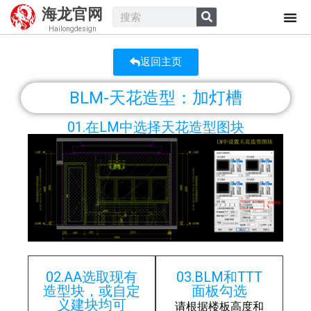
海龙官网
Hailongdesign
返回主页
BLM-天花造型：加灯槽
01.在LM中选择天花造型图块
02.AA选取现有
03.BLM和TTT
造型块，或自定
面板勾选
义建块均可
请根据楼板高度和